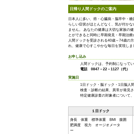
日帰り人間ドックのご案内
日本人に多い、癌・心臓病・脳卒中・糖
らしい症状がほとんどなく、気が付かな
ません。 あなたの健康は大切な家族の
とができると同時に早期発見・早期治療
人間ドックを受診される40歳～74歳
れ、健康で心すこやかな毎日を実現しま
お申し込み
人間ドックは、予約制になってい
電話 0847－22－1127（代）
実施日
1日ドック・脳ドック・1日脳人
検査・診断の結果、異常が発見さ
特定健康診査の対象者について、
１日ドック
身長 体重 標準体重 BMI 腹囲
肥満度 視力 オージオメータ
ー