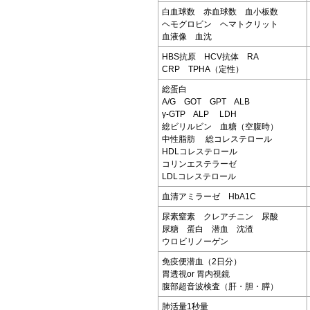
白血球数 赤血球数 血小板数
ヘモグロビン ヘマトクリット
血液像 血沈
HBS抗原 HCV抗体 RA
CRP TPHA（定性）
総蛋白
A/G GOT GPT ALB
γ-GTP ALP LDH
総ビリルビン 血糖（空腹時）
中性脂肪 総コレステロール
HDLコレステロール
コリンエステラーゼ
LDLコレステロール
血清アミラーゼ HbA1C
尿素窒素 クレアチニン 尿酸
尿糖 蛋白 潜血 沈渣
ウロビリノーゲン
免疫便潜血（2日分）
胃透視or 胃内視鏡
腹部超音波検査（肝・胆・膵）
肺活量1秒量