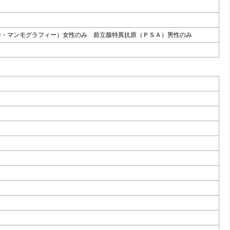
診・マンモグラフィー）女性のみ 前立腺特異抗原（ＰＳＡ）男性のみ