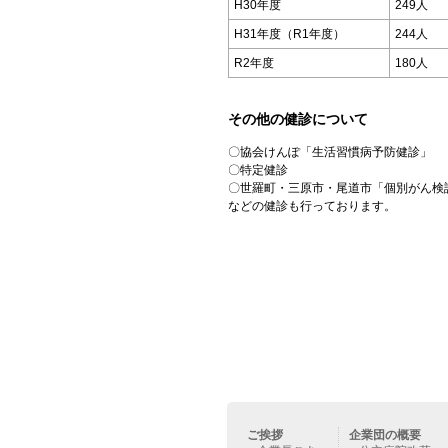
H30年度
249人
H31年度（R1年度）
244人
R2年度
180人
その他の健診について
〇協会けんぽ「生活習慣病予防健診」
〇特定健診
〇世羅町・三原市・尾道市「個別がん検
などの健診も行っております。
ご挨拶
企業団の概要