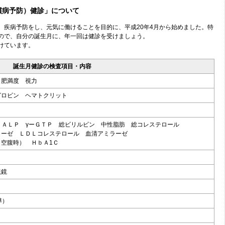
慣病予防）健診」について
、疾病予防をし、元気に働けることを目的に、平成20年4月から始めました。特
ので、自分の誕生月に、年一回は健診を受けましょう。
けています。
誕生月健診の検査項目・内容
 肥満度 視力
ヘモグロビン ヘマトクリット
Ｔ ＡＬＰ γーＧＴＰ 総ビリルビン 中性脂肪 総コレステロール
ラーゼ ＬＤＬコレステロール 血清アミラーゼ
空腹時） ＨｂＡ1Ｃ
視鏡
導）