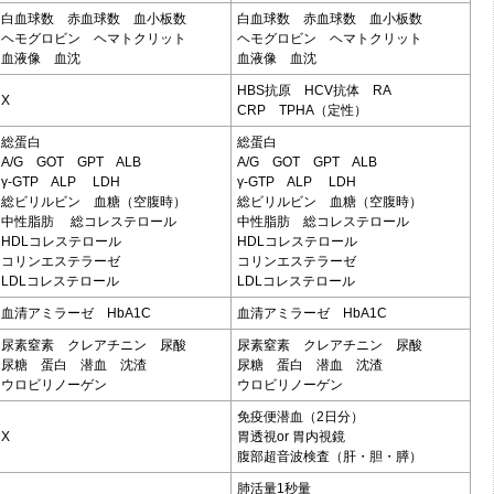
白血球数 赤血球数 血小板数
白血球数 赤血球数 血小板数
ヘモグロビン ヘマトクリット
ヘモグロビン ヘマトクリット
血液像 血沈
血液像 血沈
HBS抗原 HCV抗体 RA
X
CRP TPHA（定性）
総蛋白
総蛋白
A/G GOT GPT ALB
A/G GOT GPT ALB
γ-GTP ALP LDH
γ-GTP ALP LDH
総ビリルビン 血糖（空腹時）
総ビリルビン 血糖（空腹時）
中性脂肪 総コレステロール
中性脂肪 総コレステロール
HDLコレステロール
HDLコレステロール
コリンエステラーゼ
コリンエステラーゼ
LDLコレステロール
LDLコレステロール
血清アミラーゼ HbA1C
血清アミラーゼ HbA1C
尿素窒素 クレアチニン 尿酸
尿素窒素 クレアチニン 尿酸
尿糖 蛋白 潜血 沈渣
尿糖 蛋白 潜血 沈渣
ウロビリノーゲン
ウロビリノーゲン
免疫便潜血（2日分）
X
胃透視or 胃内視鏡
腹部超音波検査（肝・胆・膵）
肺活量1秒量