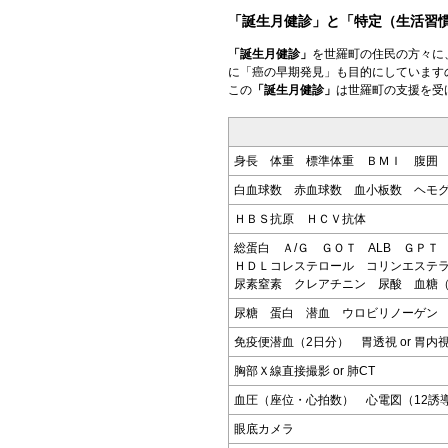
「誕生月健診」と「特定（生活習
「誕生月健診」
を世羅町の住民の方々に
に「癌の早期発見」も目的にしています
この
「誕生月健診」
は世羅町の支援を受
身長 体重 標準体重 ＢＭＩ 腹囲
白血球数 赤血球数 血小板数 
ＨＢＳ抗原 ＨＣＶ抗体
総蛋白 Ａ/Ｇ ＧＯＴ ALB ＧＰ
ＨＤＬコレステロール コリンエステ
尿素窒素 クレアチニン 尿酸 血糖（
尿糖 蛋白 潜血 ウロビリノーゲン
免疫便潜血（2日分） 胃透視 or 胃内
胸部Ｘ線直接撮影 or 肺CT
血圧（座位・心拍数） 心電図（12誘
眼底カメラ