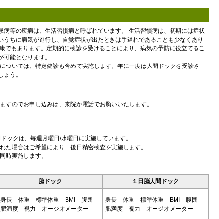
尿病等の疾病は、生活習慣病と呼ばれています。 生活習慣病は、初期には症状
いうちに病気が進行し、自覚症状が出たときは手遅れであることも少なくあり
健康でもあります。定期的に検診を受けることにより、病気の予防に役立てるこ
が可能となります。
の方については、特定健診も含めて実施します。年に一度は人間ドックを受診さ
しょう。
ますのでお申し込みは、来院か電話でお願いいたします。
間ドックは、毎週月曜日/水曜日に実施しています。
れた場合はご希望により、後日精密検査を実施します。
同時実施します。
脳ドック
１日脳人間ドック
身長 体重 標準体重 BMI 腹囲
身長 体重 標準体重 BMI 腹囲
肥満度 視力 オージオメーター
肥満度 視力 オージオメーター