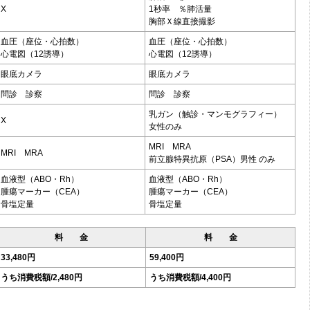
X
1秒率 ％肺活量
胸部Ｘ線直接撮影
血圧（座位・心拍数）
血圧（座位・心拍数）
心電図（12誘導）
心電図（12誘導）
眼底カメラ
眼底カメラ
問診 診察
問診 診察
乳ガン（触診・マンモグラフィー）
X
女性のみ
MRI MRA
MRI MRA
前立腺特異抗原（PSA）男性 のみ
血液型（ABO・Rh）
血液型（ABO・Rh）
腫瘍マーカー（CEA）
腫瘍マーカー（CEA）
骨塩定量
骨塩定量
料 金
料 金
33,480円
59,400円
うち消費税額/2,480円
うち消費税額/4,400円