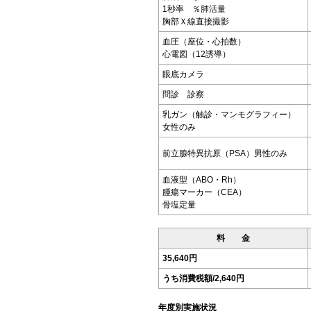
1秒率 ％肺活量
胸部Ｘ線直接撮影
血圧（座位・心拍数）
心電図（12誘導）
眼底カメラ
問診 診察
乳ガン（触診・マンモグラフィー）
女性のみ
前立腺特異抗原（PSA）男性のみ
血液型（ABO・Rh）
腫瘍マーカー（CEA）
骨塩定量
料 金
35,640円
うち消費税額/2,640円
年度別実施状況