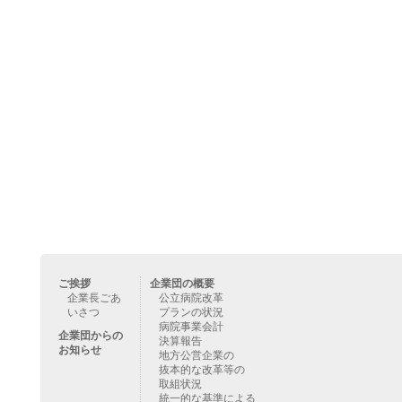
ご挨拶
企業団の概要
企業長ごあ
公立病院改革
いさつ
プランの状況
病院事業会計
企業団からの
決算報告
お知らせ
地方公営企業の
抜本的な改革等の
取組状況
統一的な基準による