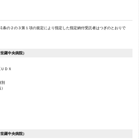
231条の２の３第１項の規定により指定した指定納付受託者はつぎのとおりで
立世羅中央病院）
原ＵＤＸ
種別
益）
立世羅中央病院）