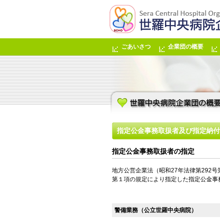
ごあいさつ
企業団の概要
指定公金事務取扱者及び指定納付
指定公金事務取扱者の指定
地方公営企業法（昭和27年法律第292号
第１項の規定により指定した指定公金事
警備業務（公立世羅中央病院）