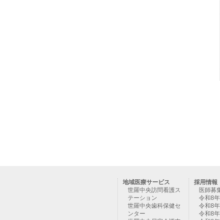
地域医療サービス
採用情報
世羅中央訪問看護ス
医師募
テーション
令和8
世羅中央歯科保健セ
令和8
ンター
令和8