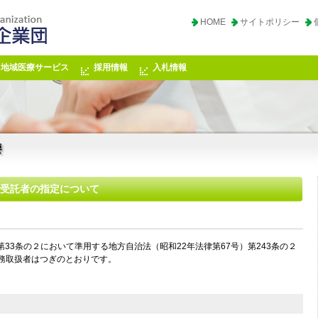
HOME
サイトポリシー
地域医療サービス
採用情報
入札情報
受託者の指定について
第33条の２において準用する地方自治法（昭和22年法律第67号）第243条の２
務取扱者はつぎのとおりです。