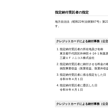
指定納付受託者の指定
地方自治法（昭和22年法律第67号）第
す。
クレジットカードによる納付事務（公
指定納付受託者の所在地及び名称
東京都千代田区外神田４-14-１秋葉
三菱ＵＦＪニコス株式会社
指定納付受託者に納付させる料金の
病院事業収益（医業収益、医業外収
指定納付受託者に係る指定をした日
令和８年４月１日
指定納付受託者に委託した日
令和８年４月１日
クレジットカードによる納付事務（公