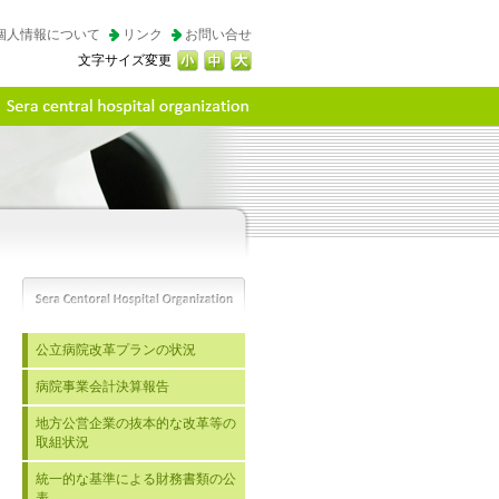
個人情報について
リンク
お問い合せ
文字サイズ変更
公立病院改革プランの状況
病院事業会計決算報告
地方公営企業の抜本的な改革等の
取組状況
統一的な基準による財務書類の公
表