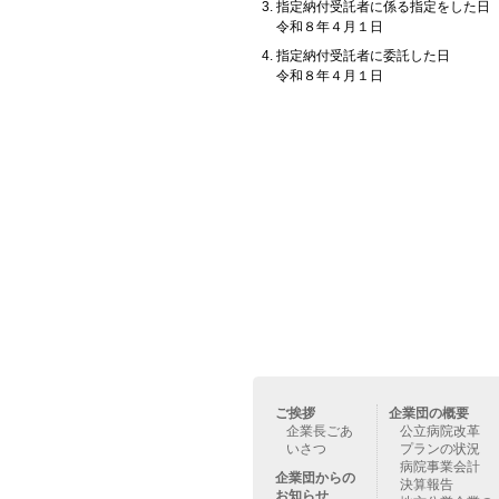
指定納付受託者に係る指定をした日
令和８年４月１日
指定納付受託者に委託した日
令和８年４月１日
ご挨拶
企業団の概要
企業長ごあ
公立病院改革
いさつ
プランの状況
病院事業会計
企業団からの
決算報告
お知らせ