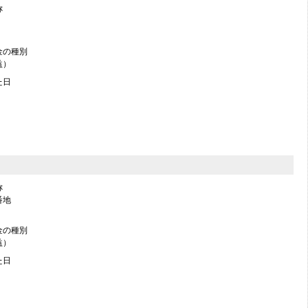
称
金の種別
益）
た日
称
番地
金の種別
益）
た日